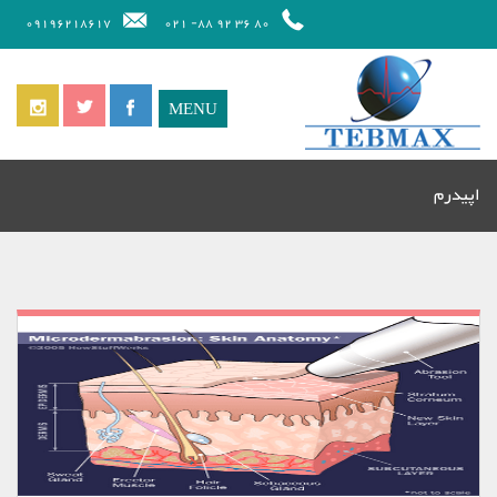
09196218617
80 36 92 88- 021
اپيدرم