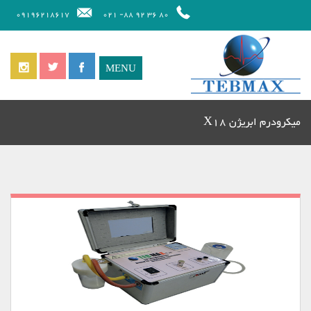
09196218617
80 36 92 88- 021
میکرودرم ابریژن X18