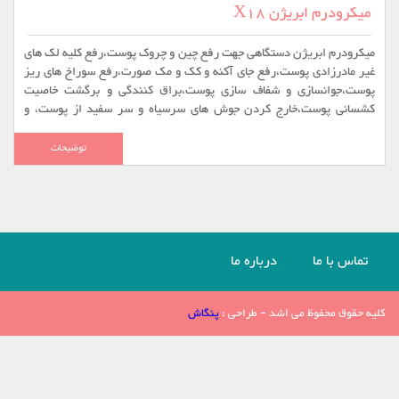
میکرودرم ابریژن X18
میکرودرم ابریژن دستگاهی جهت رفع چین و چروک پوست،رفع کلیه لک های
غیر مادرزادی پوست،رفع جای آکنه و کک و مک صورت،رفع سوراخ های ریز
پوست،جوانسازی و شفاف سازی پوست،براق کنندگی و برگشت خاصیت
کشسانی پوست،خارج کردن جوش های سرسیاه و سر سفید از پوست، و
...استفاده می شود. [caption id="attachment_199"
align="aligncenter" width="567"] میکرودرم ابریژن
توضیحات
X18[/caption] میکرودرم ابریژن X18 میکرودرم ابریژن X18 یکی از
مدل های بسیار مناسب و دارای قدرت مکش بالا ...
تماس با ما
درباره ما
کلیه حقوق محفوظ می اشد - طراحی :
پنگاش